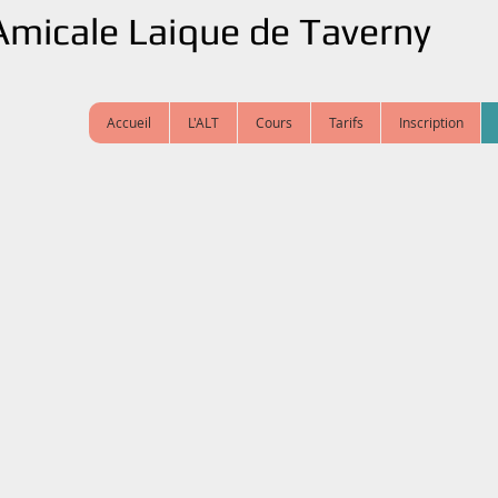
Am
icale
Laique de Taverny
Accueil
L'ALT
Cours
Tarifs
Inscription